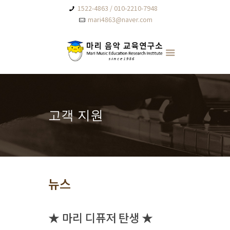
1522-4863 / 010-2210-7948
mari4863@naver.com
고객 지원
뉴스
★ 마리 디퓨저 탄생 ★